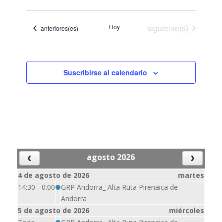
de
de
Seleccionar
vistas
búsqueda
fecha.
de
Eventos
Hoy
siguiente(s)
y
Eventos
anteriores(es)
Event
vistas
de
Eventos
Suscribirse al calendario
agosto 2026
4 de agosto de 2026
martes
14:30 - 0:00
GRP Andorra_ Alta Ruta Pirenaica de
Andorra
5 de agosto de 2026
miércoles