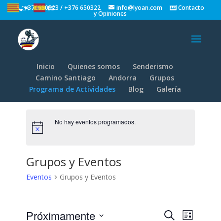
+376650323 / +376 650322
info@lyoan.com
Contacto
CA
ES
y Opiniones
Inicio
Quienes somos
Senderismo
Camino Santiago
Andorra
Grupos
Programa de Actividades
Blog
Galería
No hay eventos programados.
Grupos y Eventos
Eventos
Grupos y Eventos
Navegaci
Naveg
Próximamente
Buscar
Lista