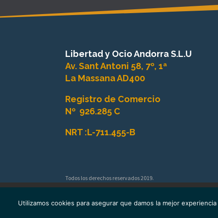
Libertad y Ocio Andorra S.L.U
Av. Sant Antoni 58, 7º, 1ª
La Massana AD400
Registro de Comercio
Nº
926.285 C
NRT :
L-711.455-B
Todos los derechos reservados 2019.
Inicio
Quienes somos
Senderismo
C
Utilizamos cookies para asegurar que damos la mejor experiencia 