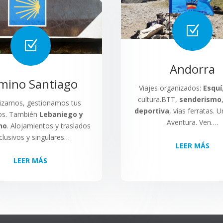
Z
Z
Andorra
mino Santiago
Viajes organizados:
Esquí
cultura.BTT,
senderismo
izamos, gestionamos tus
deportiva
, vías ferratas. 
os. También
Lebaniego y
Aventura. Ven….
no
. Alojamientos y traslados
clusivos y singulares…
LEER MÁS
LEER MÁS