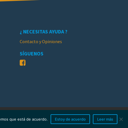
¿ NECESITAS AYUDA ?
Contacto y Opiniones
SÍGUENOS
ades
Blog
Galería
iremos que está de acuerdo.
Estoy de acuerdo
Leer más