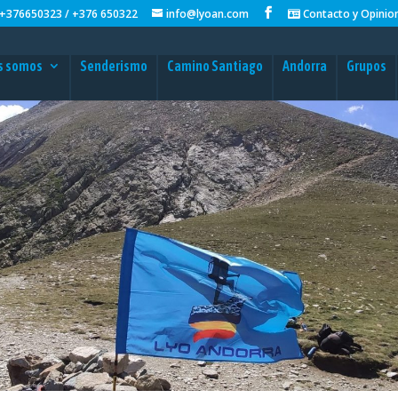
+376650323 / +376 650322
info@lyoan.com
Contacto y Opinio
s somos
Senderismo
Camino Santiago
Andorra
Grupos