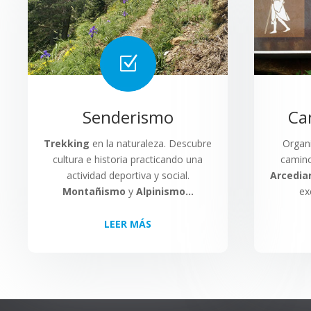
Z
Senderismo
Ca
Trekking
en la naturaleza. Descubre
Organ
cultura e historia practicando una
camin
actividad deportiva y social.
Arcedia
Montañismo
y
Alpinismo…
ex
LEER MÁS