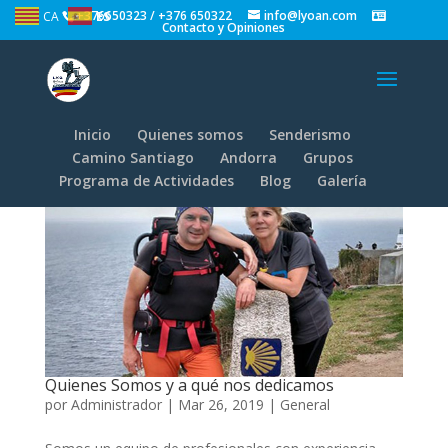
+376650323 / +376 650322
info@lyoan.com
CA
ES
Contacto y Opiniones
Inicio
Quienes somos
Senderismo
Camino Santiago
Andorra
Grupos
Programa de Actividades
Blog
Galería
Quienes Somos y a qué nos dedicamos
por
Administrador
|
Mar 26, 2019
|
General