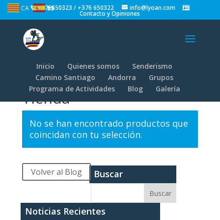
+376650323 / +376 650322
info@lyoan.com
CA
ES
Contacto y Opiniones
Inicio
Quienes somos
Senderismo
Camino Santiago
Andorra
Grupos
Inicio
/ Tienda
Programa de Actividades
Blog
Galería
Tienda
No se han encontrado productos que
coincidan con tu selección.
Volver al Blog
Buscar
Noticias Recientes