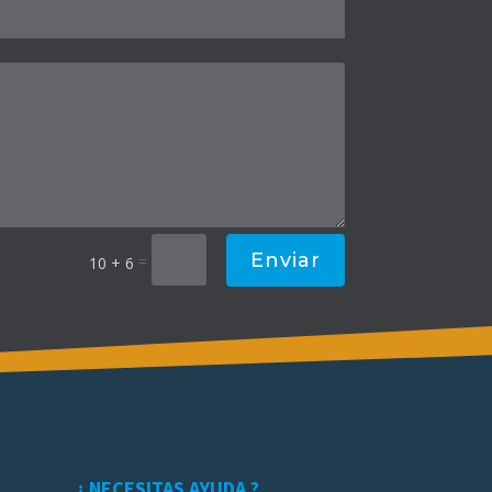
Enviar
=
10 + 6
¿ NECESITAS AYUDA ?