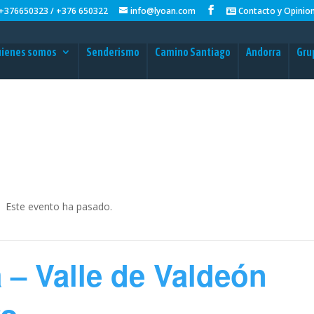
+376650323 / +376 650322
info@lyoan.com
Contacto y Opinio
ienes somos
Senderismo
Camino Santiago
Andorra
Gru
Este evento ha pasado.
 – Valle de Valdeón