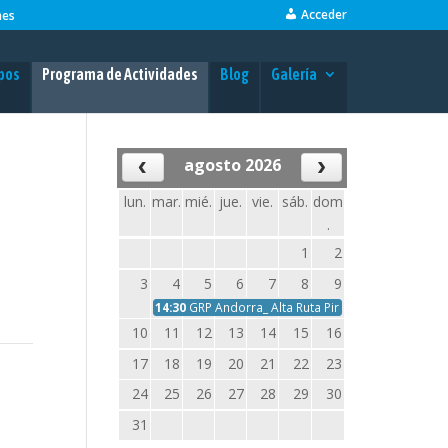
Acceder
nes
pos
Programa de Actividades
Blog
Galería
agosto 2026
lun.
mar.
mié.
jue.
vie.
sáb.
dom
.
1
2
3
4
5
6
7
8
9
14:30
GRP Andorra_ Alta Ruta Pirenaica de Andorra
10
11
12
13
14
15
16
17
18
19
20
21
22
23
24
25
26
27
28
29
30
31