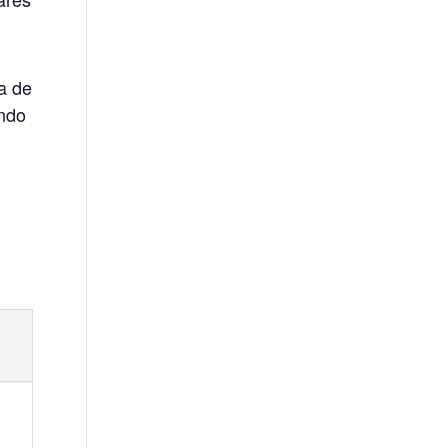
a de
endo