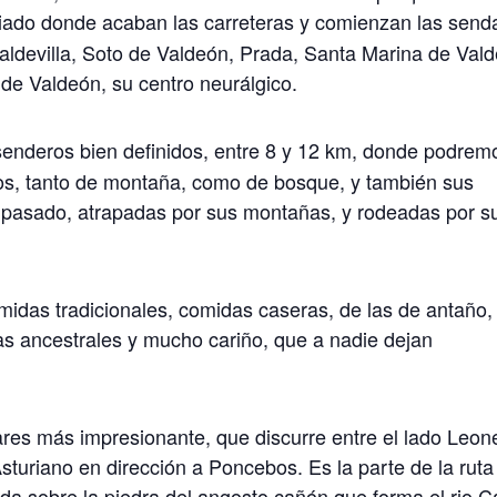
giado donde acaban las carreteras y comienzan las send
ldevilla, Soto de Valdeón, Prada, Santa Marina de Vald
de Valdeón, su centro neurálgico.
senderos bien definidos, entre 8 y 12 km, donde podrem
icos, tanto de montaña, como de bosque, y también sus
l pasado, atrapadas por sus montañas, y rodeadas por s
midas tradicionales, comidas caseras, de las de antaño,
as ancestrales y mucho cariño, que a nadie dejan
es más impresionante, que discurre entre el lado Leon
sturiano en dirección a Poncebos. Es la parte de la ruta
da sobre la piedra del angosto cañón que forma el rio C