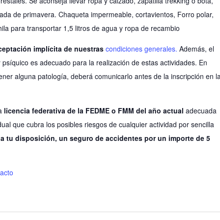
restales. Se aconseja llevar ropa y calzado, zapatilla trekking o bota,
ada de primavera. Chaqueta impermeable, cortavientos, Forro polar,
la para transportar 1,5 litros de agua y ropa de recambio
aceptación implícita de nuestras
condiciones generales.
Además, el
 psíquico es adecuado para la realización de estas actividades. En
ner alguna patología, deberá comunicarlo antes de la inscripción en l
la
licencia federativa de la FEDME o FMM del año actual
adecuada
dual que cubra los posibles riesgos de cualquier actividad por sencilla
a tu disposición, un seguro de accidentes por un importe de 5
acto