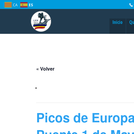
CA
ES
Inicio
Qu
« Volver
Picos de Europa