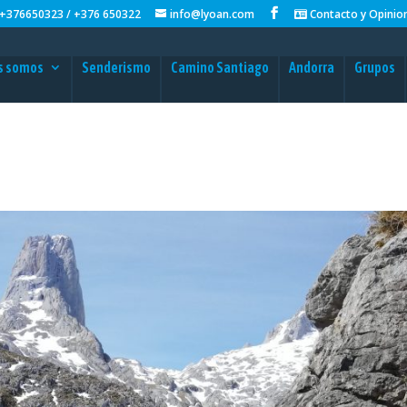
+376650323 / +376 650322
info@lyoan.com
Contacto y Opinio
s somos
Senderismo
Camino Santiago
Andorra
Grupos