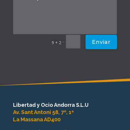
Enviar
=
9 + 2
Libertad y Ocio Andorra S.L.U
Av. Sant Antoni 58, 7º, 1ª
La Massana AD400