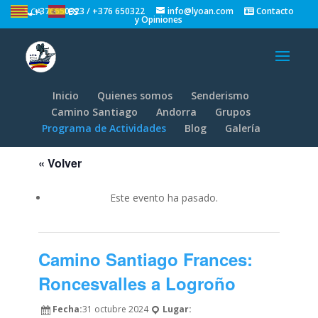
+376650323 / +376 650322
info@lyoan.com
Contacto
CA
ES
y Opiniones
Inicio
Quienes somos
Senderismo
Camino Santiago
Andorra
Grupos
Programa de Actividades
Blog
Galería
« Volver
Este evento ha pasado.
Camino Santiago Frances:
Roncesvalles a Logroño
Fecha:
31 octubre 2024
Lugar: