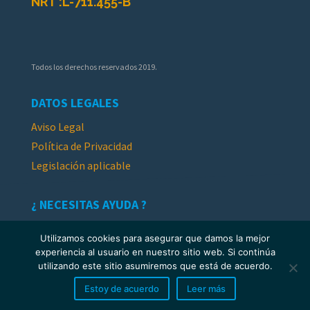
NRT :
L-711.455-B
Todos los derechos reservados 2019.
DATOS LEGALES
Aviso Legal
Política de Privacidad
Legislación aplicable
¿ NECESITAS AYUDA ?
Contacto y Opiniones
Utilizamos cookies para asegurar que damos la mejor
experiencia al usuario en nuestro sitio web. Si continúa
SÍGUENOS
utilizando este sitio asumiremos que está de acuerdo.
Estoy de acuerdo
Leer más