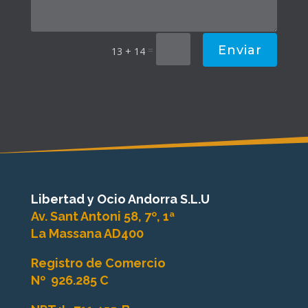
Enviar
=
13 + 14
Libertad y Ocio Andorra S.L.U
Av. Sant Antoni 58, 7º, 1ª
La Massana AD400
Registro de Comercio
Nº
926.285 C