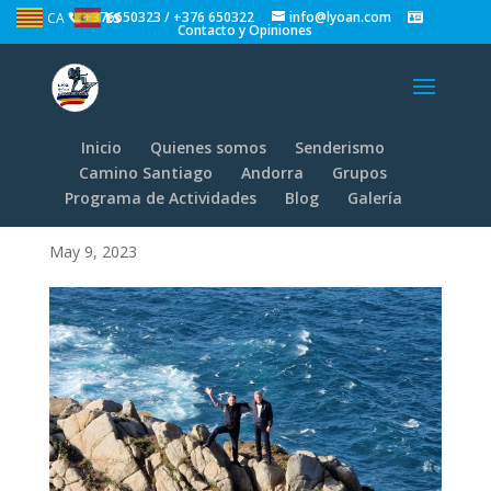
+376650323 / +376 650322
info@lyoan.com
CA
ES
Contacto y Opiniones
Inicio
Quienes somos
Senderismo
WhatsApp Image 2023-
Camino Santiago
Andorra
Grupos
Programa de Actividades
Blog
Galería
05-08 at 15.10.11
May 9, 2023