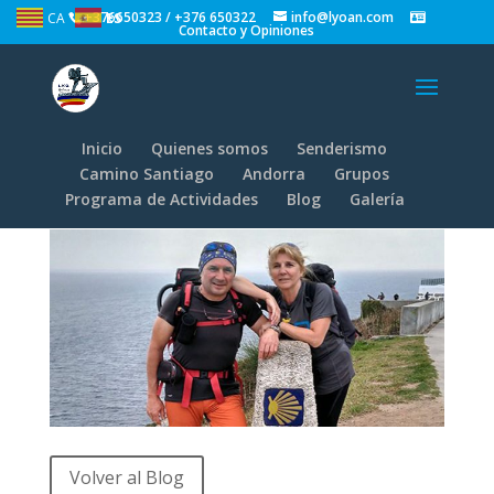
+376650323 / +376 650322
info@lyoan.com
CA
ES
Contacto y Opiniones
Inicio
Quienes somos
Senderismo
santiago_Galeria_4
Camino Santiago
Andorra
Grupos
Programa de Actividades
Blog
Galería
Volver al Blog