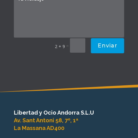
Enviar
=
2 + 9
Libertad y Ocio Andorra S.L.U
Av. Sant Antoni 58, 7º, 1ª
La Massana AD400